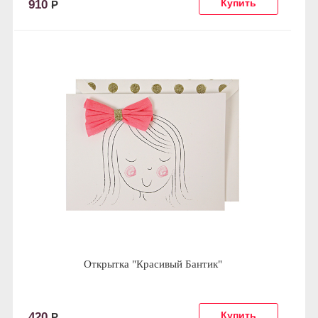
910
Р
Открытка "Красивый Бантик"
420
Р