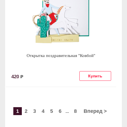
Открытка поздравительная "Ковбой"
420
Р
1
2
3
4
5
6
8
Вперед >
...