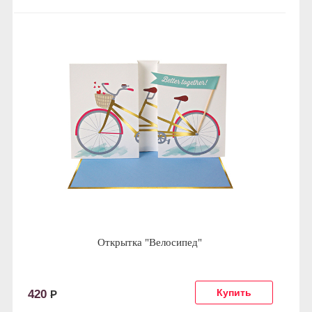
Открытка "Велосипед"
420
Р