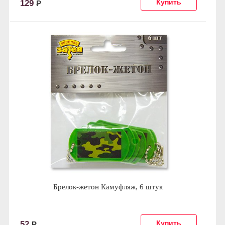
129
Р
Брелок-жетон Камуфляж, 6 штук
52
Р